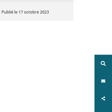
Publié le
17 octobre 2023
Rech
sur
Con
le
no
site
Rés
soc
Imprime