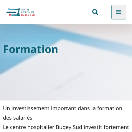
Aller au menu
Aller au contenu
Men
Aller à la recherche
Rechercher
sur
le
Formation
site
Un investissement important dans la formation
des salariés
Le centre hospitalier Bugey Sud investit fortement