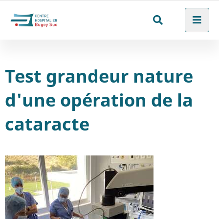
Aller au menu
Aller au contenu
Men
Aller à la recherche
Rechercher
sur
le
Test grandeur nature
site
d'une opération de la
cataracte