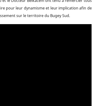
o et le Docteur Belkacem ont tenu à remercier tous
ire pour leur dynamisme et leur implication afin de
lissement sur le territoire du Bugey Sud.