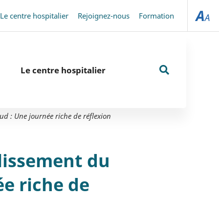
Le centre hospitalier
Rejoignez-nous
Formation
Le centre hospitalier
Rechercher
sur
d : Une journée riche de réflexion
le
site
lissement du
ée riche de