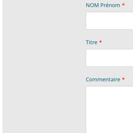
coordonnées
NOM Prénom
*
Titre
*
Commentaire
*