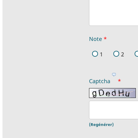
Note
*
1
2
Captcha
*
(Regénérer)