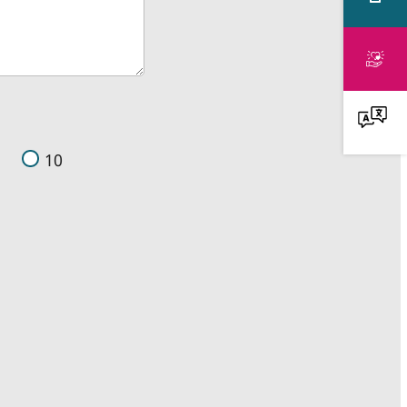
Faire
un
don
10